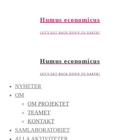
Skip
to
Humus economicus
content
LET'S GET BACK DOWN TO EARTH!
Humus economicus
LET'S GET BACK DOWN TO EARTH!
NYHETER
OM
OM PROJEKTET
TEAMET
KONTAKT
SAMLABORATORIET
ALLA AKTIVITETER