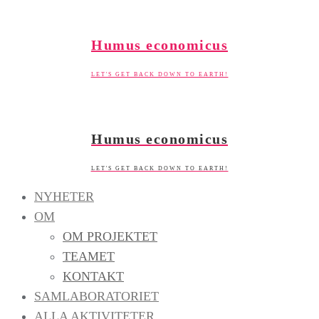
Skip
to
Humus economicus
content
LET'S GET BACK DOWN TO EARTH!
Humus economicus
LET'S GET BACK DOWN TO EARTH!
NYHETER
OM
OM PROJEKTET
TEAMET
KONTAKT
SAMLABORATORIET
ALLA AKTIVITETER