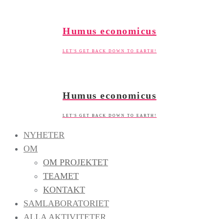
Skip
to
Humus economicus
content
LET'S GET BACK DOWN TO EARTH!
Humus economicus
LET'S GET BACK DOWN TO EARTH!
NYHETER
OM
OM PROJEKTET
TEAMET
KONTAKT
SAMLABORATORIET
ALLA AKTIVITETER