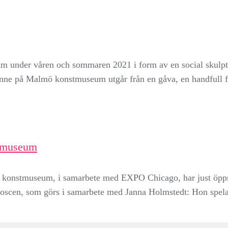
am under våren och sommaren 2021 i form av en social skulptu
n inne på Malmö konstmuseum utgår från en gåva, en handfull 
stmuseum
mö konstmuseum, i samarbete med EXPO Chicago, har just öpp
poscen, som görs i samarbete med Janna Holmstedt: Hon spela